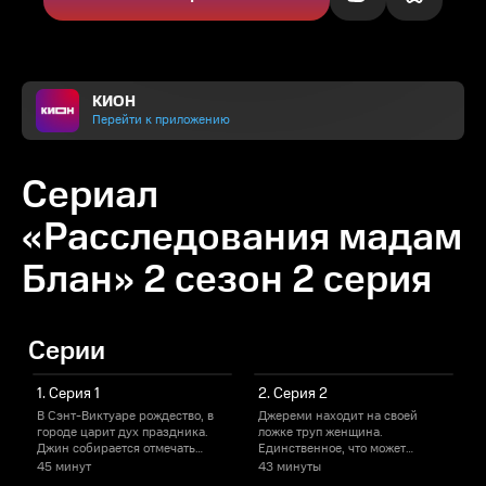
КИОН
Перейти к приложению
Сериал
«Расследования мадам
Блан» 2 сезон 2 серия
Серии
1. Серия 1
2. Серия 2
В Сэнт-Виктуаре рождество, в
Джереми находит на своей
городе царит дух праздника.
ложке труп женщина.
Джин собирается отмечать
Единственное, что может
с
вместе со своими новыми
помочь выяснить ее личность -
45 минут
43 минуты
друзьями.
гребень Викторианской эпохи.
т