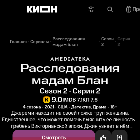
Пр
Расследования
Сезон
Серия
Главная
Сериалы
мадам Блан
2
2
Расследования
мадам Блан
Сезон 2 · Серия 2
9.0
IMDB 7.1
КП 7.6
4 сезона
2021
США
Детектив, Драма
18+
Джереми находит на своей ложке труп женщина.
Единственное, что может помочь выяснить ее личность -
гребень Викторианской эпохи. Джин узнает в нём
торторезку, но зачем она...
Смотреть