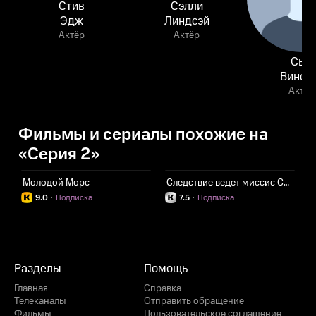
Стив
Сэлли
Эдж
Линдсэй
Актёр
Актёр
Сью
Винсе
Актёр
Фильмы и сериалы похожие на
«Серия 2»
Молодой Морс
Следствие ведет миссис Сидху
Т
9.0
·
Подписка
7.5
·
Подписка
Разделы
Помощь
Главная
Справка
Телеканалы
Отправить обращение
Фильмы
Пользовательское соглашение