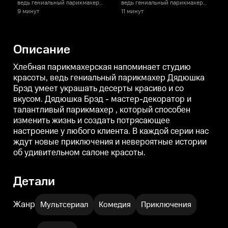
ведь гениальный парикмахер
ведь гениальный парикмахер
Дядюшка Брэд умеет украшать
Дядюшка Брэд умеет украшать
9 минут
11 минут
1
десерты красиво и со вкусом.
десерты красиво и со вкусом.
д
Дядюшка Брэд - мастер-
Дядюшка Брэд - мастер-
декоратор и талантливый
декоратор и талантливый
д
Описание
парикмахер , который способен
парикмахер , который способен
п
изменить жизнь и создать
изменить жизнь и создать
и
потрясающее настроение у
потрясающее настроение у
Хлебная парикмахерская напоминает студию
любого клиента. В каждой
любого клиента. В каждой
л
красоты, ведь гениальный парикмахер Дядюшка
серии нас ждут новые
серии нас ждут новые
с
Брэд умеет украшать десерты красиво и со
приключения и невероятные
приключения и невероятные
истории об удивительном
истории об удивительном
вкусом. Дядюшка Брэд - мастер-декоратор и
салоне красоты.
салоне красоты.
с
талантливый парикмахер , который способен
изменить жизнь и создать потрясающее
настроение у любого клиента. В каждой серии нас
ждут новые приключения и невероятные истории
об удивительном салоне красоты.
Детали
Жанр
Мультсериал
Комедия
Приключения