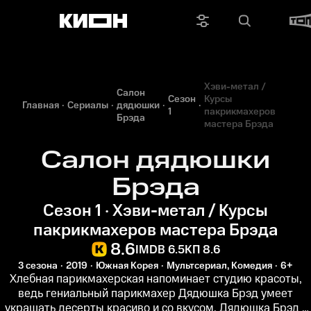
Хэви-метал /
Салон
Сезон
Курсы
Главная
Сериалы
дядюшки
1
пакрикмахеров
Брэда
мастера Брэда
Салон дядюшки
Брэда
Сезон 1 · Хэви-метал / Курсы
пакрикмахеров мастера Брэда
8.6
IMDB 6.5
КП 8.6
3 сезона
2019
Южная Корея
Мультсериал, Комедия
6+
Хлебная парикмахерская напоминает студию красоты,
ведь гениальный парикмахер Дядюшка Брэд умеет
украшать десерты красиво и со вкусом. Дядюшка Брэд -