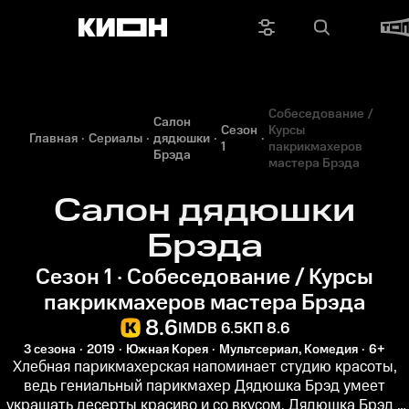
Собеседование /
Салон
Сезон
Курсы
Главная
Сериалы
дядюшки
1
пакрикмахеров
Брэда
мастера Брэда
Салон дядюшки
Брэда
Сезон 1 · Собеседование / Курсы
пакрикмахеров мастера Брэда
8.6
IMDB 6.5
КП 8.6
3 сезона
2019
Южная Корея
Мультсериал, Комедия
6+
Хлебная парикмахерская напоминает студию красоты,
ведь гениальный парикмахер Дядюшка Брэд умеет
украшать десерты красиво и со вкусом. Дядюшка Брэд -