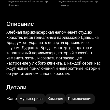
ведь гениальный парикмахер
ведь гениальный парикмахер
Дядюшка Брэд умеет украшать
Дядюшка Брэд умеет украшать
9 минут
11 минут
1
десерты красиво и со вкусом.
десерты красиво и со вкусом.
д
Дядюшка Брэд - мастер-
Дядюшка Брэд - мастер-
декоратор и талантливый
декоратор и талантливый
д
Описание
парикмахер , который способен
парикмахер , который способен
п
изменить жизнь и создать
изменить жизнь и создать
и
потрясающее настроение у
потрясающее настроение у
Хлебная парикмахерская напоминает студию
любого клиента. В каждой
любого клиента. В каждой
л
красоты, ведь гениальный парикмахер Дядюшка
серии нас ждут новые
серии нас ждут новые
с
Брэд умеет украшать десерты красиво и со
приключения и невероятные
приключения и невероятные
истории об удивительном
истории об удивительном
вкусом. Дядюшка Брэд - мастер-декоратор и
салоне красоты.
салоне красоты.
с
талантливый парикмахер , который способен
изменить жизнь и создать потрясающее
настроение у любого клиента. В каждой серии нас
ждут новые приключения и невероятные истории
об удивительном салоне красоты.
Детали
Жанр
Мультсериал
Комедия
Приключения