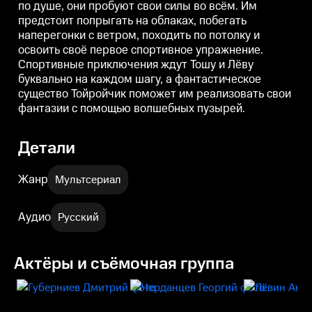
по душе, они пробуют свои силы во всём. Им
Тойройчик поможет им
Тойройчик поможет им
реализовать свои фантазии с
реализовать свои фантазии с
р
предстоит попрыгать на облаках, побегать
помощью волшебных пузырей.
помощью волшебных пузырей.
наперегонки с ветром, походить по потолку и
освоить своё первое спортивное упражнение.
Спортивные приключения ждут Тошу и Лёву
буквально на каждом шагу, а фантастическое
существо Тойройчик поможет им реализовать свои
фантазии с помощью волшебных пузырей.
Детали
Жанр
Мультсериал
Аудио
Русский
Актёры и съёмочная группа