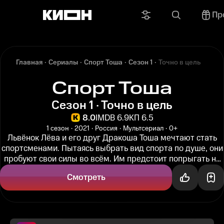
Пр
Главная
Сериалы
Спорт Тоша
Сезон 1
Точно в цель
Спорт Тоша
Сезон 1 · Точно в цель
8.0
IMDB 6.9
КП 6.5
1 сезон
2021
Россия
Мультсериал
0+
Львёнок Лёва и его друг Дракоша Тоша мечтают стать
спортсменами. Пытаясь выбрать вид спорта по душе, они
пробуют свои силы во всём. Им предстоит попрыгать на
облаках, побегать...
Смотреть