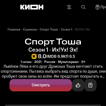
Пр
Главная
Сериалы
Спорт Тоша
Сезон 1
Их!Ух! Эх!
Спорт Тоша
Сезон 1 · Их!Ух! Эх!
8.0
IMDB 6.9
КП 6.5
1 сезон
2021
Россия
Мультсериал
0+
Львёнок Лёва и его друг Дракоша Тоша мечтают стать
спортсменами. Пытаясь выбрать вид спорта по душе, они
пробуют свои силы во всём. Им предстоит попрыгать на
облаках, побегать...
Смотреть