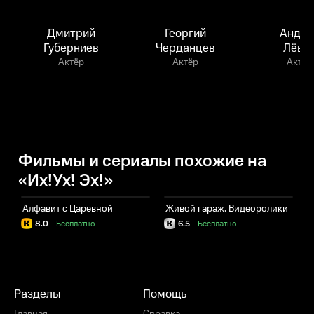
Дмитрий
Георгий
Андре
Губерниев
Черданцев
Лёви
Актёр
Актёр
Актёр
Фильмы и сериалы похожие на
«Их!Ух! Эх!»
Алфавит с Царевной
Живой гараж. Видеоролики
8.0
·
Бесплатно
6.5
·
Бесплатно
Разделы
Помощь