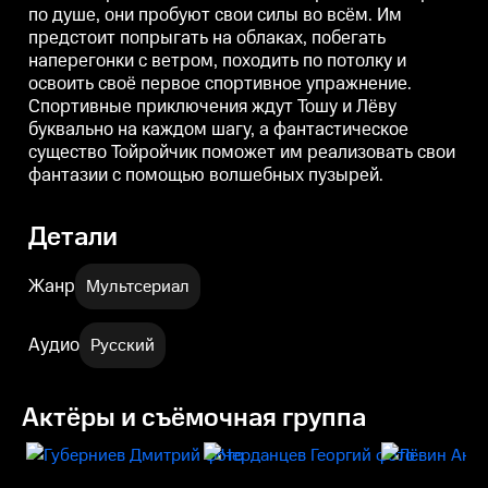
по душе, они пробуют свои силы во всём. Им
Тойройчик поможет им
Тойройчик поможет им
реализовать свои фантазии с
реализовать свои фантазии с
р
предстоит попрыгать на облаках, побегать
помощью волшебных пузырей.
помощью волшебных пузырей.
наперегонки с ветром, походить по потолку и
освоить своё первое спортивное упражнение.
Спортивные приключения ждут Тошу и Лёву
буквально на каждом шагу, а фантастическое
существо Тойройчик поможет им реализовать свои
фантазии с помощью волшебных пузырей.
Детали
Жанр
Мультсериал
Аудио
Русский
Актёры и съёмочная группа