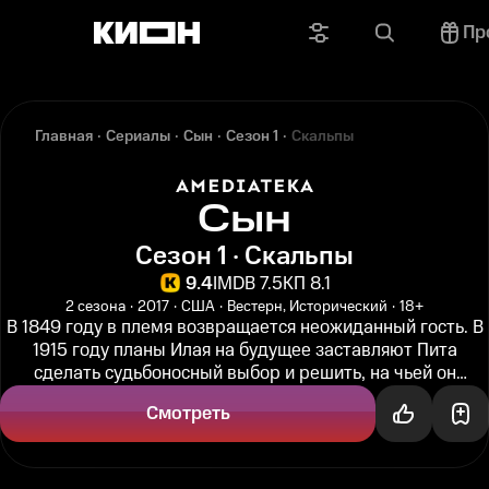
Пр
Главная
Сериалы
Сын
Сезон 1
Скальпы
Сын
Сезон 1 · Скальпы
9.4
IMDB 7.5
КП 8.1
2 сезона
2017
США
Вестерн, Исторический
18+
В 1849 году в племя возвращается неожиданный гость. В
1915 году планы Илая на будущее заставляют Пита
сделать судьбоносный выбор и решить, на чьей он
стороне...
Смотреть