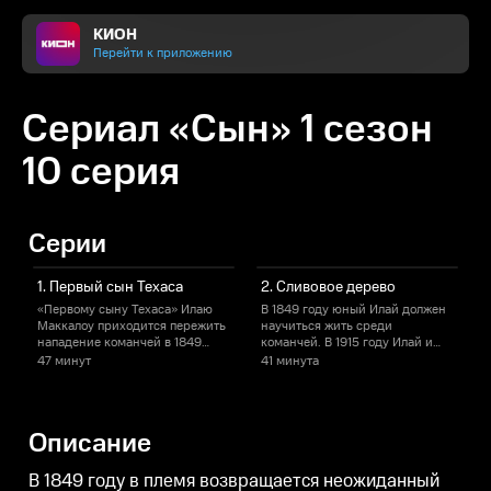
КИОН
Перейти к приложению
Сериал «Сын» 1 сезон
10 серия
Серии
1. Первый сын Техаса
2. Сливовое дерево
«Первому сыну Техаса» Илаю
В 1849 году юный Илай должен
В
Маккалоу приходится пережить
научиться жить среди
о
нападение команчей в 1849
команчей. В 1915 году Илай и
н
году и встать во главе семейной
Пит ссорятся из-за того, как
47 минут
41 минута
империи в трудные времена
поступить после неожиданного
п
1915 года.
нападения на их дом.
в
Описание
В 1849 году в племя возвращается неожиданный