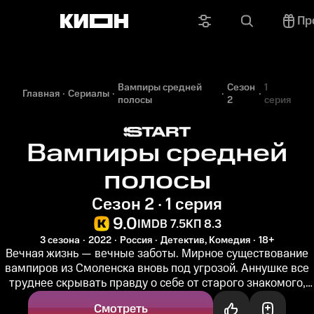
Пр
Вампиры средней
Сезон
1
Главная
Сериалы
полосы
2
серия
Вампиры средней
полосы
Сезон 2 · 1 серия
9.0
IMDB 7.5
КП 8.3
3 сезона
2022
Россия
Детектив, Комедия
18+
Вечная жизнь — вечные заботы. Мирное существование
вампиров из Смоленска вновь под угрозой. Аннушке все
труднее скрывать правду о себе от старого знакомого,
московского...
Смотреть