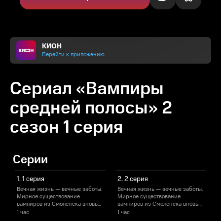
КИОН
Перейти к приложению
Сериал «Вампиры
средней полосы» 2
сезон 1 серия
Серии
1. 1 серия
2. 2 серия
Вечная жизнь — вечные заботы.
Вечная жизнь — вечные заботы.
В
Мирное существование
Мирное существование
вампиров из Смоленска вновь
вампиров из Смоленска вновь
под угрозой. Аннушке все
под угрозой. Аннушке все
п
1 час
1 час
1
труднее скрывать правду о себе
труднее скрывать правду о себе
т