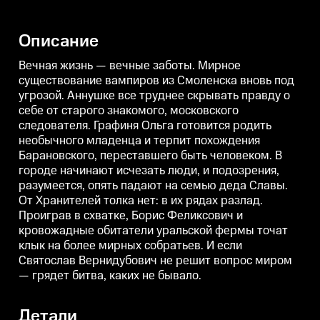
от старого знакомого,
от старого знакомого,
о
московского следователя.
московского следователя.
м
Графиня Ольга готовится родить
Графиня Ольга готовится родить
Г
Описание
необычного младенца и терпит
необычного младенца и терпит
похождения Барановского,
похождения Барановского,
переставшего быть человеком. В
переставшего быть человеком. В
п
Вечная жизнь — вечные заботы. Мирное
городе начинают исчезать
городе начинают исчезать
г
существование вампиров из Смоленска вновь под
люди, и подозрения,
люди, и подозрения,
л
угрозой. Аннушке все труднее скрывать правду о
разумеется, опять падают на
разумеется, опять падают на
р
семью деда Славы. От
семью деда Славы. От
с
себе от старого знакомого, московского
Хранителей толка нет: в их
Хранителей толка нет: в их
Х
следователя. Графиня Ольга готовится родить
рядах разлад. Проиграв в
рядах разлад. Проиграв в
р
схватке, Борис Феликсович и
схватке, Борис Феликсович и
с
необычного младенца и терпит похождения
кровожадные обитатели
кровожадные обитатели
Барановского, переставшего быть человеком. В
уральской фермы точат клык на
уральской фермы точат клык на
у
городе начинают исчезать люди, и подозрения,
более мирных собратьев. И
более мирных собратьев. И
б
если Святослав Вернидубович
если Святослав Вернидубович
разумеется, опять падают на семью деда Славы.
не решит вопрос миром —
не решит вопрос миром —
От Хранителей толка нет: в их рядах разлад.
грядет битва, каких не бывало.
грядет битва, каких не бывало.
г
Проиграв в схватке, Борис Феликсович и
кровожадные обитатели уральской фермы точат
клык на более мирных собратьев. И если
Святослав Вернидубович не решит вопрос миром
— грядет битва, каких не бывало.
Детали