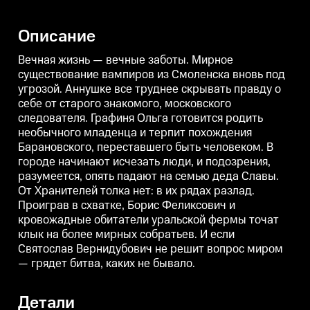
от старого знакомого,
от старого знакомого,
о
московского следователя.
московского следователя.
м
Графиня Ольга готовится родить
Графиня Ольга готовится родить
Г
Описание
необычного младенца и терпит
необычного младенца и терпит
похождения Барановского,
похождения Барановского,
переставшего быть человеком. В
переставшего быть человеком. В
п
Вечная жизнь — вечные заботы. Мирное
городе начинают исчезать
городе начинают исчезать
г
существование вампиров из Смоленска вновь под
люди, и подозрения,
люди, и подозрения,
л
угрозой. Аннушке все труднее скрывать правду о
разумеется, опять падают на
разумеется, опять падают на
р
семью деда Славы. От
семью деда Славы. От
с
себе от старого знакомого, московского
Хранителей толка нет: в их
Хранителей толка нет: в их
Х
следователя. Графиня Ольга готовится родить
рядах разлад. Проиграв в
рядах разлад. Проиграв в
р
схватке, Борис Феликсович и
схватке, Борис Феликсович и
с
необычного младенца и терпит похождения
кровожадные обитатели
кровожадные обитатели
Барановского, переставшего быть человеком. В
уральской фермы точат клык на
уральской фермы точат клык на
у
городе начинают исчезать люди, и подозрения,
более мирных собратьев. И
более мирных собратьев. И
б
если Святослав Вернидубович
если Святослав Вернидубович
разумеется, опять падают на семью деда Славы.
не решит вопрос миром —
не решит вопрос миром —
От Хранителей толка нет: в их рядах разлад.
грядет битва, каких не бывало.
грядет битва, каких не бывало.
г
Проиграв в схватке, Борис Феликсович и
кровожадные обитатели уральской фермы точат
клык на более мирных собратьев. И если
Святослав Вернидубович не решит вопрос миром
— грядет битва, каких не бывало.
Детали