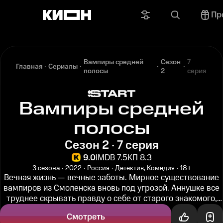
Пр
Вампиры средней
Сезон
7
Главная
Сериалы
полосы
2
серия
Вампиры средней
полосы
Сезон 2 · 7 серия
9.0
IMDB 7.5
КП 8.3
3 сезона
2022
Россия
Детектив, Комедия
18+
Вечная жизнь — вечные заботы. Мирное существование
вампиров из Смоленска вновь под угрозой. Аннушке все
труднее скрывать правду о себе от старого знакомого,
московского...
Смотреть