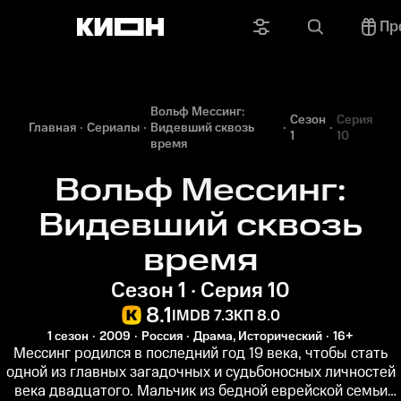
Пр
Вольф Мессинг:
Сезон
Серия
Главная
Сериалы
Видевший сквозь
1
10
время
Вольф Мессинг:
Видевший сквозь
время
Сезон 1 · Серия 10
8.1
IMDB 7.3
КП 8.0
1 сезон
2009
Россия
Драма, Исторический
16+
Мессинг родился в последний год 19 века, чтобы стать
одной из главных загадочных и судьбоносных личностей
века двадцатого. Мальчик из бедной еврейской семьи