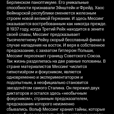
Берлинском паноптикуме. Его уникальные
востребованным как никогда
востребованным как никогда
прежде. В 1937 году, когда
прежде. В 1937 году, когда
п
способности признавали Эйнштейн и Фрейд. Хаос
Третий Рейх находится в зените
Третий Рейх находится в зените
Т
Веймарской республики сменяется железным
своей славы, Мессинг
своей славы, Мессинг
с
строем новой великой Германии. И здесь Мессинг
предсказывает Тысячелетнему
предсказывает Тысячелетнему
Рейху скорый бесславный
Рейху скорый бесславный
оказывается востребованным как никогда прежде.
финал в случае нападения на
финал в случае нападения на
ф
В 1937 году, когда Третий Рейх находится в зените
восток. И веря в собственное
восток. И веря в собственное
в
предсказание, с захватом
предсказание, с захватом
п
своей славы, Мессинг предсказывает
Гитлером Польши, Мессинг
Гитлером Польши, Мессинг
Тысячелетнему Рейху скорый бесславный финал в
пересекает границу Советского
пересекает границу Советского
п
случае нападения на восток. И веря в собственное
Союза. Так жизнь разделилась
Союза. Так жизнь разделилась
С
на две равные половины. В
на две равные половины. В
н
предсказание, с захватом Гитлером Польши,
стране материалистов Мессинг
стране материалистов Мессинг
Мессинг пересекает границу Советского Союза.
числится гипнотизёром и
числится гипнотизёром и
ч
фокусником, является
фокусником, является
ф
Так жизнь разделилась на две равные половины. В
одновременно и
одновременно и
стране материалистов Мессинг числится
экспериментатором и
экспериментатором и
гипнотизёром и фокусником, является
подопытным, а неофициально
подопытным, а неофициально
становится звездочётом самого
становится звездочётом самого
с
одновременно и экспериментатором и
Сталина. Он пережил двух
Сталина. Он пережил двух
С
подопытным, а неофициально становится
диктаторов и остался здесь
диктаторов и остался здесь
д
«необычным фокусником»,
«необычным фокусником»,
звездочётом самого Сталина. Он пережил двух
странным предсказателем,
странным предсказателем,
диктаторов и остался здесь «необычным
предсказания которого
предсказания которого
п
фокусником», странным предсказателем,
неизменно сбывались. Вольф
неизменно сбывались. Вольф
Мессинг хранил тайны, которые
Мессинг хранил тайны, которые
предсказания которого неизменно
не с кем было разделить, тайны,
не с кем было разделить, тайны,
н
сбывались. Вольф Мессинг хранил тайны, которые
которые умерли вместе с ним.
которые умерли вместе с ним.
к
Но самой великой тайной был
Но самой великой тайной был
Н