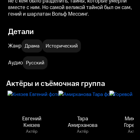
не с кем было разделить, тайны, которые умерли
он сам, гений и шарлатан Вольф
он сам, гений и шарлатан Вольф
о
вместе с ним. Но самой великой тайной был он сам,
Мессинг.
Мессинг.
гений и шарлатан Вольф Мессинг.
Детали
Жанр
Драма
Исторический
Аудио
Русский
Актёры и съёмочная группа
Евгений
Тара
Михаи
Князев
Амирханова
Горев
Актёр
Актёр
Актёр