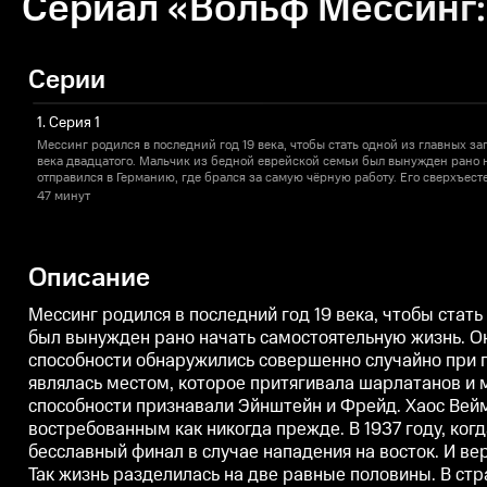
Сериал «Вольф Мессинг: 
Серии
1. Серия 1
Мессинг родился в последний год 19 века, чтобы стать одной из главных з
века двадцатого. Мальчик из бедной еврейской семьи был вынужден рано 
отправился в Германию, где брался за самую чёрную работу. Его сверхъес
способности обнаружились совершенно случайно при почти мистических об
47 минут
ущемлённая последствиями Первой мировой войны, являлась местом, котор
мистиков, великих учёных и маньяков. Мессинг начал свою карьеру в Берл
способности признавали Эйнштейн и Фрейд. Хаос Веймарской республики
великой Германии. И здесь Мессинг оказывается востребованным как никогд
Описание
Рейх находится в зените своей славы, Мессинг предсказывает Тысячелетн
случае нападения на восток. И веря в собственное предсказание, с захват
пересекает границу Советского Союза. Так жизнь разделилась на две равн
Мессинг родился в последний год 19 века, чтобы стат
Мессинг числится гипнотизёром и фокусником, является одновременно и э
был вынужден рано начать самостоятельную жизнь. Он
неофициально становится звездочётом самого Сталина. Он пережил двух д
способности обнаружились совершенно случайно при 
фокусником», странным предсказателем, предсказания которого неизменн
тайны, которые не с кем было разделить, тайны, которые умерли вместе с 
являлась местом, которое притягивала шарлатанов и м
сам, гений и шарлатан Вольф Мессинг.
способности признавали Эйнштейн и Фрейд. Хаос Вей
востребованным как никогда прежде. В 1937 году, ког
бесславный финал в случае нападения на восток. И ве
Так жизнь разделилась на две равные половины. В ст