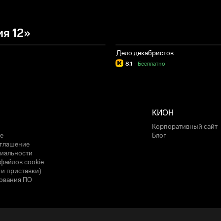
я 12»
Дело декабристов
8.1
·
Бесплатно
КИОН
Корпоративный сайт
е
Блог
оглашение
иальности
файлов cookie
 и приставки)
ования ПО