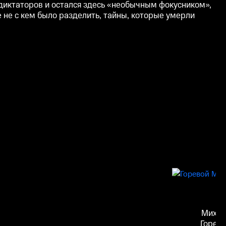
диктаторов и остался здесь «необычным фокусником»,
 не с кем было разделить, тайны, которые умерли
Михаи
Горев