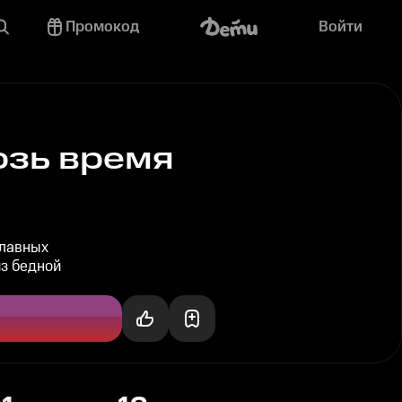
Промокод
Войти
озь время
главных
из бедной