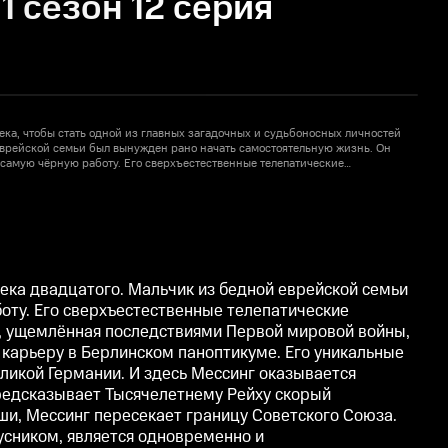
 сезон 12 серия
ека, чтобы стать одной из главных загадочных и судьбоносных личностей
М
еврейской семьи был вынужден рано начать самостоятельную жизнь. Он
в
 самую чёрную работу. Его сверхъестественные телепатические
о
 случайно при почти мистических обстоятельствах. Веймарская Германия,
с
овой войны, являлась местом, которое притягивала шарлатанов и
у
. Мессинг начал свою карьеру в Берлинском паноптикуме. Его уникальные
м
Фрейд. Хаос Веймарской республики сменяется железным строем новой
азывается востребованным как никогда прежде. В 1937 году, когда Третий
в
, Мессинг предсказывает Тысячелетнему Рейху скорый бесславный финал в
Р
 собственное предсказание, с захватом Гитлером Польши, Мессинг
с
. Так жизнь разделилась на две равные половины. В стране материалистов
п
века двадцатого. Мальчик из бедной еврейской семьи
усником, является одновременно и экспериментатором и подопытным, а
М
оту. Его сверхъестественные телепатические
 самого Сталина. Он пережил двух диктаторов и остался здесь «необычным
н
я, ущемлённая последствиями Первой мировой войны,
ем, предсказания которого неизменно сбывались. Вольф Мессинг хранил
ть, тайны, которые умерли вместе с ним. Но самой великой тайной был он
т
 карьеру в Берлинском паноптикуме. Его уникальные
.
с
ликой Германии. И здесь Мессинг оказывается
 предсказывает Тысячелетнему Рейху скорый
ьши, Мессинг пересекает границу Советского Союза.
усником, является одновременно и