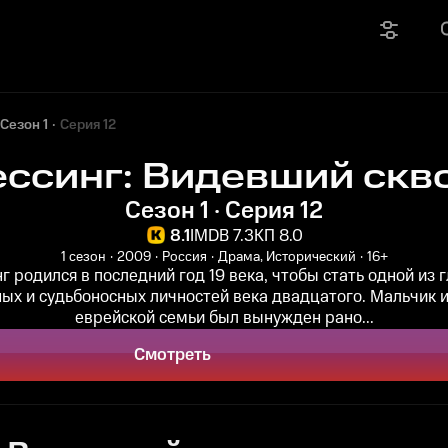
Сезон 1
Серия 12
ссинг: Видевший скв
Сезон 1 · Серия 12
8.1
IMDB 7.3
КП 8.0
1 сезон
2009
Россия
Драма, Исторический
16+
г родился в последний год 19 века, чтобы стать одной из 
ых и судьбоносных личностей века двадцатого. Мальчик 
еврейской семьи был вынужден рано...
Смотреть