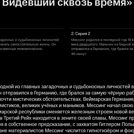
Видевший сквозь время» 1
2. Серия 2
агадочных и судьбоносных личностей
Мессинг родился в последний год 19 в
начать самостоятельную жизнь. Он
века двадцатого. Мальчик из бедной 
тественные телепатические
отправился в Германию, где брался за
стоятельствах. Веймарская Германия,
способности обнаружились совершенно
46 минут
ое притягивала шарлатанов и
ущемлённая последствиями Первой мир
инском паноптикуме. Его уникальные
мистиков, великих учёных и маньяков
 сменяется железным строем новой
способности признавали Эйнштейн и 
а прежде. В 1937 году, когда Третий
великой Германии. И здесь Мессинг ок
ему Рейху скорый бесславный финал в
Рейх находится в зените своей славы
ом Гитлером Польши, Мессинг
случае нападения на восток. И веря в
ые половины. В стране материалистов
пересекает границу Советского Союза
ь одной из главных загадочных и судьбоносных личностей 
кспериментатором и подопытным, а
Мессинг числится гипнотизёром и фок
 отправился в Германию, где брался за самую чёрную раб
иктаторов и остался здесь «необычным
неофициально становится звездочётом
почти мистических обстоятельствах. Веймарская Германи
о сбывались. Вольф Мессинг хранил
фокусником», странным предсказател
ним. Но самой великой тайной был он
тайны, которые не с кем было раздели
истиков, великих учёных и маньяков. Мессинг начал свою
сам, гений и шарлатан Вольф Мессинг
марской республики сменяется железным строем новой ве
да Третий Рейх находится в зените своей славы, Мессинг
ря в собственное предсказание, с захватом Гитлером Пол
ране материалистов Мессинг числится гипнотизёром и фок