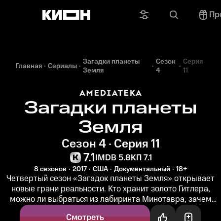
Пр
Загадки планеты
Сезон
Серия
Главная
Сериалы
Земля
4
11
Загадки планеты
Земля
Сезон 4 · Серия 11
7.1
IMDB 5.8
КП 7.1
8 сезонов
2017
США
Документальный
18+
Четвертый сезон «Загадок планеты Земля» открывает
новые грани реальности. Кто хранит золото Гитлера,
можно ли выбраться из лабиринта Минотавра, зачем
авантюристы ищут...
Смотреть