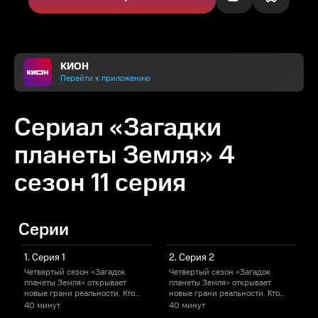
КИОН
Перейти к приложению
Сериал «Загадки
планеты Земля» 4
сезон 11 серия
Серии
1. Серия 1
2. Серия 2
Четвертый сезон «Загадок
Четвертый сезон «Загадок
Ч
планеты Земля» открывает
планеты Земля» открывает
п
новые грани реальности. Кто
новые грани реальности. Кто
н
хранит золото Гитлера, можно
хранит золото Гитлера, можно
х
40 минут
40 минут
4
ли выбраться из лабиринта
ли выбраться из лабиринта
л