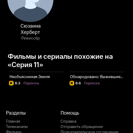
Сюзанна
Херберт
Режиссёр
Фильмы и сериалы похожие на
«Серия 11»
Необъяснимая Земля
Обнародовано: Выжившие в Ла Лус дель Мундо
К
8.3
·
Подписка
8.6
·
Подписка
Разделы
Помощь
Главная
Справка
Телеканалы
Отправить обращение
Фильмы
Пользовательское соглашение