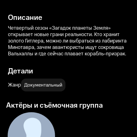
Минотавра, зачем авантюристы
Минотавра, зачем авантюристы
ищут сокровища Вальхаллы и
ищут сокровища Вальхаллы и
где сейчас плавает корабль-
где сейчас плавает корабль-
г
Описание
призрак.
призрак.
п
Четвертый сезон «Загадок планеты Земля»
открывает новые грани реальности. Кто хранит
золото Гитлера, можно ли выбраться из лабиринта
Минотавра, зачем авантюристы ищут сокровища
Вальхаллы и где сейчас плавает корабль-призрак.
Детали
Жанр
Документальный
Актёры и съёмочная группа