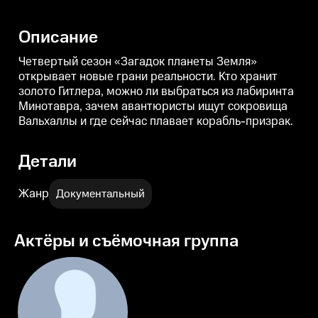
Минотавра, зачем авантюристы
Минотавра, зачем авантюристы
ищут сокровища Вальхаллы и
ищут сокровища Вальхаллы и
где сейчас плавает корабль-
где сейчас плавает корабль-
г
Описание
призрак.
призрак.
п
Четвертый сезон «Загадок планеты Земля»
открывает новые грани реальности. Кто хранит
золото Гитлера, можно ли выбраться из лабиринта
Минотавра, зачем авантюристы ищут сокровища
Вальхаллы и где сейчас плавает корабль-призрак.
Детали
Жанр
Документальный
Актёры и съёмочная группа