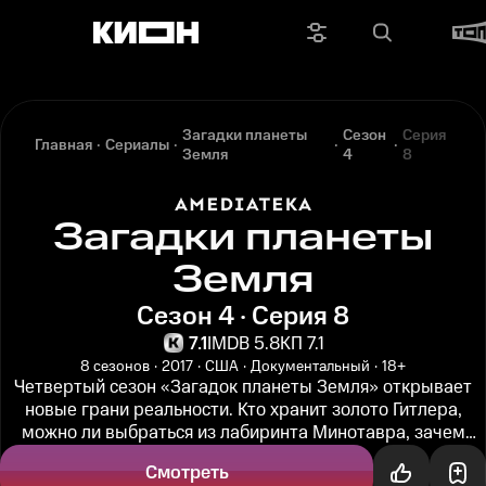
Загадки планеты
Сезон
Серия
Главная
Сериалы
Земля
4
8
Загадки планеты
Земля
Сезон 4 · Серия 8
7.1
IMDB 5.8
КП 7.1
8 сезонов
2017
США
Документальный
18+
Четвертый сезон «Загадок планеты Земля» открывает
новые грани реальности. Кто хранит золото Гитлера,
можно ли выбраться из лабиринта Минотавра, зачем
авантюристы ищут...
Смотреть