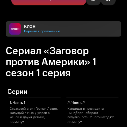
КИОН
Перейти к приложению
Сериал «Заговор
против Америки» 1
сезон 1 серия
Серии
1. Часть 1
2. Часть 2
Страховой агент Герман Левин,
Кандидат в президенты
живущий в Нью-Джерси с
Линдберг набирает
в
женой и двумя детьми,
популярность. У него находятся
подумывает о том, чтобы
поклонники и в семействе
56 минут
56 минут
переехать, но его жена Бэсс
Левин, также его горячо