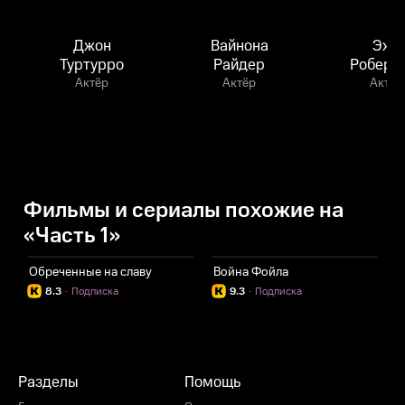
Джон
Вайнона
Эжи
Туртурро
Райдер
Роберт
Актёр
Актёр
Актёр
Фильмы и сериалы похожие на
«Часть 1»
Обреченные на славу
Война Фойла
С
8.3
·
Подписка
9.3
·
Подписка
Разделы
Помощь