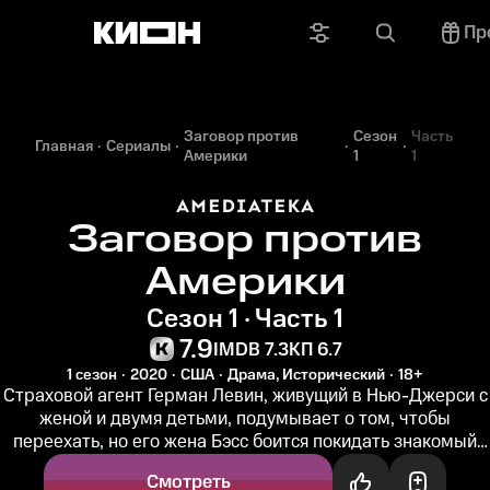
Пр
Заговор против
Сезон
Часть
Главная
Сериалы
Америки
1
1
Заговор против
Америки
Сезон 1 · Часть 1
7.9
IMDB 7.3
КП 6.7
1 сезон
2020
США
Драма, Исторический
18+
Страховой агент Герман Левин, живущий в Нью-Джерси с
женой и двумя детьми, подумывает о том, чтобы
переехать, но его жена Бэсс боится покидать знакомый
район, где много евреев...
Смотреть