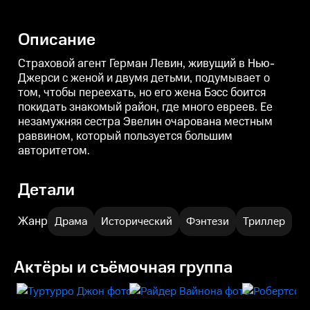
боится покидать знакомый
поддерживает ребе
е
район, где много евреев. Ее
Бенгельсдорф. Элвин
х
незамужняя сестра Эвелин
сомневается, стоит ли
у
Описание
очарована местным раввином,
оставаться на службе у
который пользуется большим
местного богача.
авторитетом.
Страховой агент Герман Левин, живущий в Нью-
Джерси с женой и двумя детьми, подумывает о
том, чтобы переехать, но его жена Бэсс боится
покидать знакомый район, где много евреев. Ее
незамужняя сестра Эвелин очарована местным
раввином, который пользуется большим
авторитетом.
Детали
Жанр
Драма
Исторический
Фэнтези
Триллер
Актёры и съёмочная группа