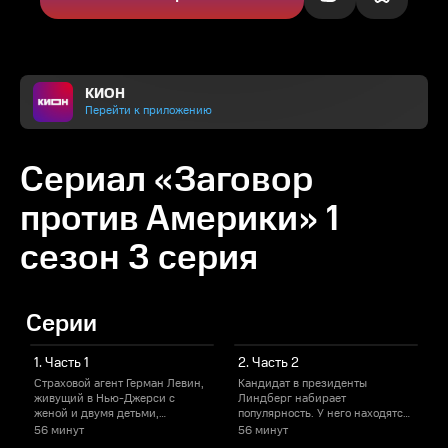
КИОН
Перейти к приложению
Сериал «Заговор
против Америки» 1
сезон 3 серия
Серии
1. Часть 1
2. Часть 2
Страховой агент Герман Левин,
Кандидат в президенты
живущий в Нью-Джерси с
Линдберг набирает
в
женой и двумя детьми,
популярность. У него находятся
подумывает о том, чтобы
поклонники и в семействе
56 минут
56 минут
переехать, но его жена Бэсс
Левин, также его горячо