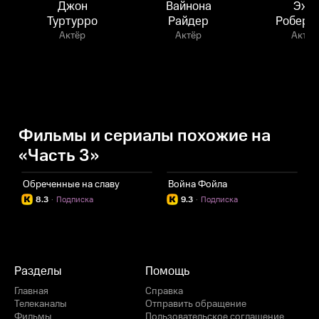
Джон
Вайнона
Эжи
Туртурро
Райдер
Роберт
Актёр
Актёр
Актёр
Фильмы и сериалы похожие на
«Часть 3»
Обреченные на славу
Война Фойла
С
8.3
·
Подписка
9.3
·
Подписка
Разделы
Помощь
Главная
Справка
Телеканалы
Отправить обращение
Фильмы
Пользовательское соглашение