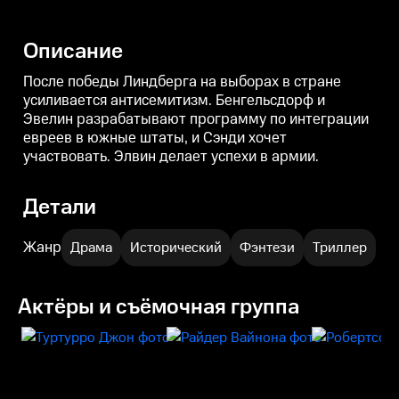
боится покидать знакомый
поддерживает ребе
е
район, где много евреев. Ее
Бенгельсдорф. Элвин
х
незамужняя сестра Эвелин
сомневается, стоит ли
у
Описание
очарована местным раввином,
оставаться на службе у
который пользуется большим
местного богача.
авторитетом.
После победы Линдберга на выборах в стране
усиливается антисемитизм. Бенгельсдорф и
Эвелин разрабатывают программу по интеграции
евреев в южные штаты, и Сэнди хочет
участвовать. Элвин делает успехи в армии.
Детали
Жанр
Драма
Исторический
Фэнтези
Триллер
Актёры и съёмочная группа