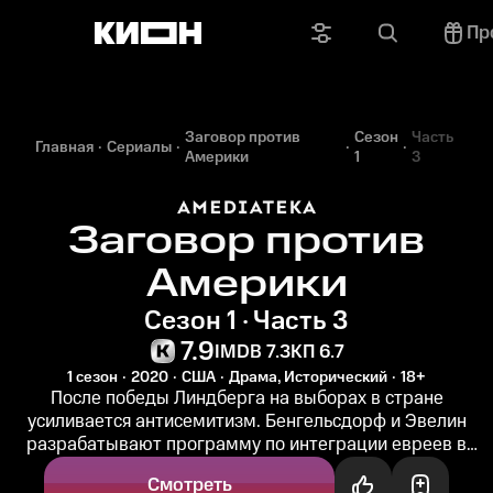
Пр
Заговор против
Сезон
Часть
Главная
Сериалы
Америки
1
3
Заговор против
Америки
Сезон 1 · Часть 3
7.9
IMDB 7.3
КП 6.7
1 сезон
2020
США
Драма, Исторический
18+
После победы Линдберга на выборах в стране
усиливается антисемитизм. Бенгельсдорф и Эвелин
разрабатывают программу по интеграции евреев в
южные штаты, и Сэнди хочет...
Смотреть