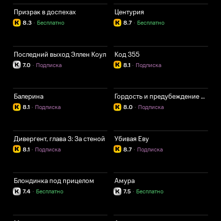
Призрак в доспехах
Центурия
8.3
·
Бесплатно
8.7
·
Бесплатно
Последний выход Эллен Коул
Код 355
7.0
·
Подписка
8.1
·
Подписка
Балерина
Гордость и предубеждение и зомби
8.1
·
Подписка
8.0
·
Подписка
Дивергент, глава 3: За стеной
Убивая Еву
8.1
·
Подписка
8.7
·
Подписка
Блондинка под прицелом
Амура
7.4
·
Бесплатно
7.5
·
Бесплатно