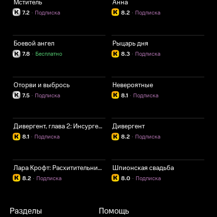
Мститель
Анна
7.2
·
Подписка
8.2
·
Подписка
Боевой ангел
Рыцарь дня
7.8
·
Бесплатно
8.3
·
Подписка
Оторви и выбрось
Невероятные
7.5
·
Подписка
8.1
·
Подписка
Дивергент, глава 2: Инсургент
Дивергент
8.1
·
Подписка
8.2
·
Подписка
Лара Крофт: Расхитительница гробниц
Шпионская свадьба
8.2
·
Подписка
8.0
·
Подписка
Разделы
Помощь