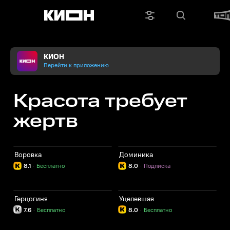
КИОН
Перейти к приложению
Красота требует
жертв
Воровка
Доминика
8.1
·
Бесплатно
8.0
·
Подписка
Герцогиня
Уцелевшая
7.6
·
Бесплатно
8.0
·
Бесплатно