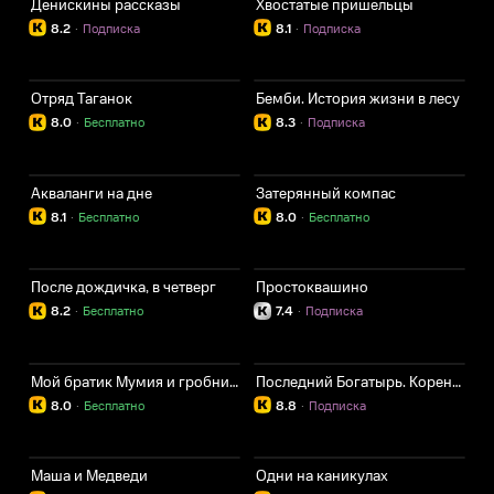
Денискины рассказы
Хвостатые пришельцы
8.2
·
Подписка
8.1
·
Подписка
Отряд Таганок
Бемби. История жизни в лесу
8.0
·
Бесплатно
8.3
·
Подписка
Акваланги на дне
Затерянный компас
8.1
·
Бесплатно
8.0
·
Бесплатно
После дождичка, в четверг
Простоквашино
8.2
·
Бесплатно
7.4
·
Подписка
Мой братик Мумия и гробница Ахнетута
Последний Богатырь. Корень зла
8.0
·
Бесплатно
8.8
·
Подписка
Маша и Медведи
Одни на каникулах