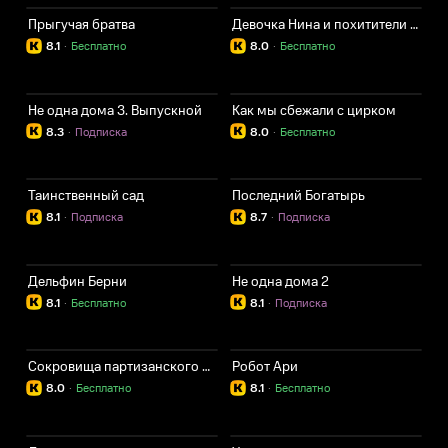
Прыгучая братва
Девочка Нина и похитители пианино
8.1
·
Бесплатно
8.0
·
Бесплатно
Не одна дома 3. Выпускной
Как мы сбежали с цирком
8.3
·
Подписка
8.0
·
Бесплатно
Таинственный сад
Последний Богатырь
8.1
·
Подписка
8.7
·
Подписка
Дельфин Берни
Не одна дома 2
8.1
·
Бесплатно
8.1
·
Подписка
Сокровища партизанского леса
Робот Ари
8.0
·
Бесплатно
8.1
·
Бесплатно