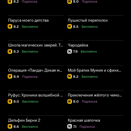
8.2
·
Подписка
8.0
·
Подписка
Паруса моего детства
Пушистый переполох
8.2
·
Бесплатно
8.5
·
Бесплатно
Школа магических зверей. Тайна подземелья
Чародейка
8.3
·
Бесплатно
7.9
·
Бесплатно
Операция «Панда». Дикая миссия
Мой братик Мумия и сфинкс Шакабы
8.4
·
Подписка
8.2
·
Бесплатно
Руфус: Хроники волшебной страны
Приключения жёлтого чемоданчика
8.0
·
Бесплатно
8.0
·
Подписка
Дельфин Берни 2
Красная шапочка
8.6
·
Бесплатно
7.1
·
Подписка