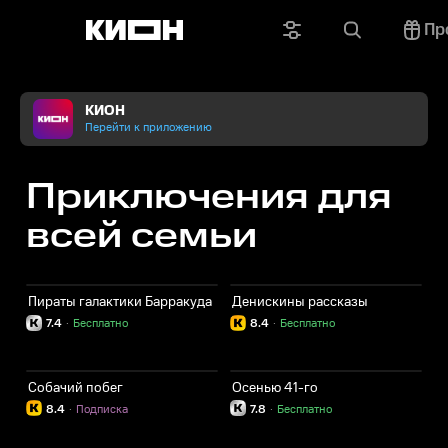
Пр
КИОН
Перейти к приложению
Приключения для
всей семьи
Пираты галактики Барракуда
Денискины рассказы
7.4
·
Бесплатно
8.4
·
Бесплатно
Собачий побег
Осенью 41-го
8.4
·
Подписка
7.8
·
Бесплатно