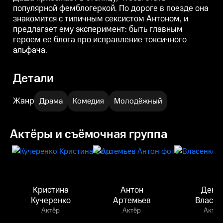
популярной фемблогеркой. По дороге в поезде она
знакомится с типичным сексистом Антоном, и
предлагает ему эксперимент: быть главным
героем ее блога про исправление токсичного
альфача.
Детали
Жанр
Драма
Комедия
Молодёжный
Актёры и съёмочная группа
Кристина
Антон
Дени
Кучеренко
Артемьев
Власен
Актёр
Актёр
Актёр