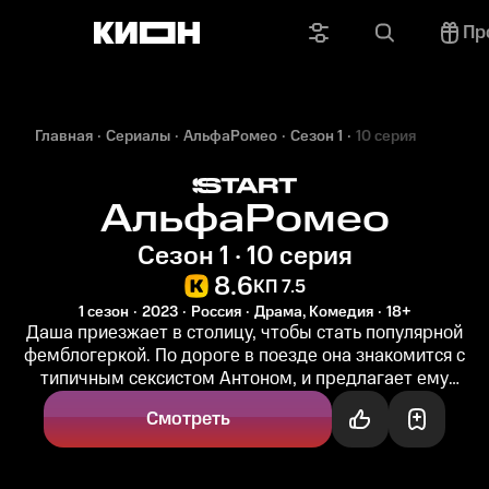
Пр
Главная
Сериалы
АльфаРомео
Сезон 1
10 серия
АльфаРомео
Сезон 1 · 10 серия
8.6
КП 7.5
1 сезон
2023
Россия
Драма, Комедия
18+
Даша приезжает в столицу, чтобы стать популярной
фемблогеркой. По дороге в поезде она знакомится с
типичным сексистом Антоном, и предлагает ему
эксперимент: быть главным...
Смотреть