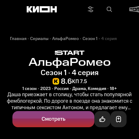
Главная
Сериалы
АльфаРомео
Сезон 1
4 серия
АльфаРомео
Сезон 1 · 4 серия
8.6
КП 7.5
1 сезон
2023
Россия
Драма, Комедия
18+
Даша приезжает в столицу, чтобы стать популярной
фемблогеркой. По дороге в поезде она знакомится с
типичным сексистом Антоном, и предлагает ему
эксперимент: быть главным...
Смотреть