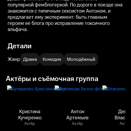
популярной фемблогеркой. По дороге в поезде она
знакомится с типичным сексистом Антоном, и
предлагает ему эксперимент: быть главным
героем ее блога про исправление токсичного
альфача.
Детали
Жанр
Драма
Комедия
Молодёжный
Актёры и съёмочная группа
Кристина
Антон
Дени
Кучеренко
Артемьев
Власен
Актёр
Актёр
Актёр