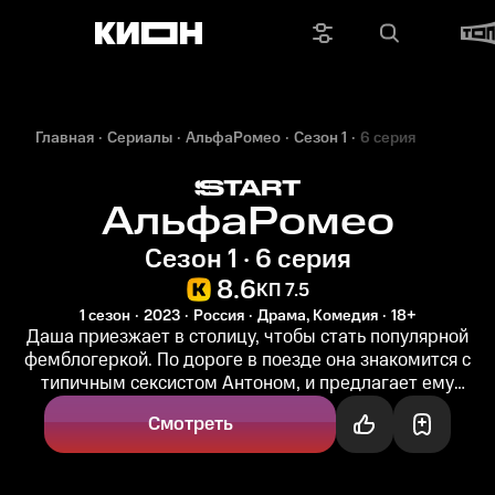
Главная
Сериалы
АльфаРомео
Сезон 1
6 серия
АльфаРомео
Сезон 1 · 6 серия
8.6
КП 7.5
1 сезон
2023
Россия
Драма, Комедия
18+
Даша приезжает в столицу, чтобы стать популярной
фемблогеркой. По дороге в поезде она знакомится с
типичным сексистом Антоном, и предлагает ему
эксперимент: быть главным...
Смотреть