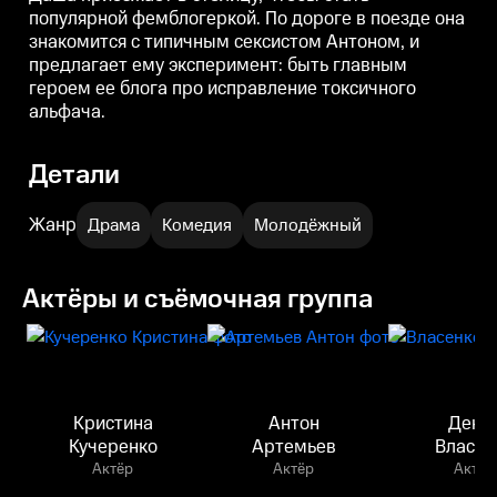
популярной фемблогеркой. По дороге в поезде она
знакомится с типичным сексистом Антоном, и
предлагает ему эксперимент: быть главным
героем ее блога про исправление токсичного
альфача.
Детали
Жанр
Драма
Комедия
Молодёжный
Актёры и съёмочная группа
Кристина
Антон
Дени
Кучеренко
Артемьев
Власен
Актёр
Актёр
Актёр