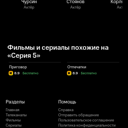
Чурсин
Стоянов
Корляк
Актёр
Актёр
Актёр
Фильмы и сериалы похожие на
«Серия 5»
Приговор
Отпечатки
Б
8.9
·
Бесплатно
8.9
·
Бесплатно
Разделы
Помощь
Главная
Справка
Телеканалы
Отправить обращение
Фильмы
Пользовательское соглашение
Сериалы
Политика конфиденциальности