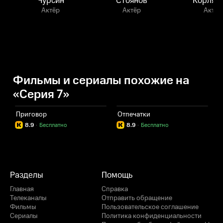
Чурсин
Стоянов
Корляк
Актёр
Актёр
Актёр
Фильмы и сериалы похожие на
«Серия 7»
Приговор
Отпечатки
Б
8.9
·
Бесплатно
8.9
·
Бесплатно
Разделы
Помощь
Главная
Справка
Телеканалы
Отправить обращение
Фильмы
Пользовательское соглашение
Сериалы
Политика конфиденциальности