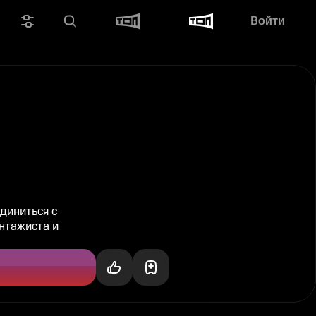
Войти
диниться с
антажиста и