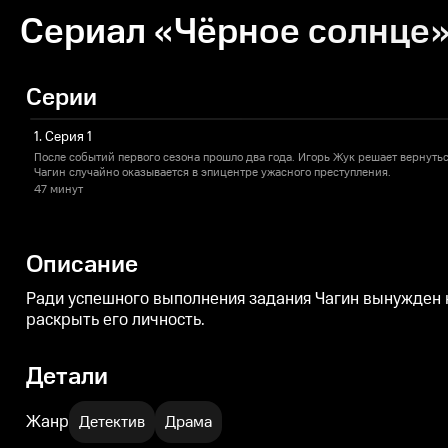
Сериал «Чёрное солнце» 
Серии
1. Серия 1
После событий первого сезона прошло два года. Игорь Жук решает вернуть
Чагин случайно оказывается в эпицентре ужасного преступления.
47 минут
Описание
Ради успешного выполнения задания Чагин вынужден н
раскрыть его личность.
Детали
Жанр
Детектив
Драма