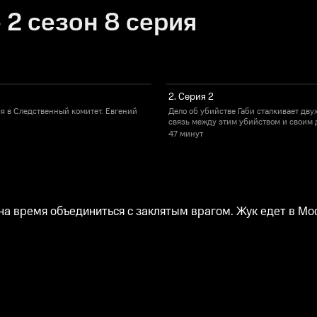
2 сезон 8 серия
2. Серия 2
ся в Следственный комитет. Евгений
Дело об убийстве Габи сталкивает дву
связь между этим убийством и своим д
47 минут
а время объединиться с заклятым врагом. Жук едет в Мос