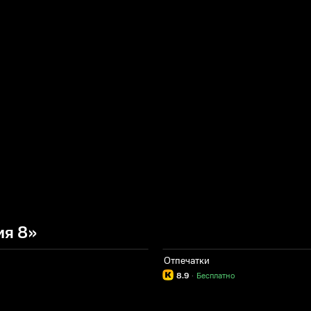
ия 8»
Отпечатки
8.9
·
Бесплатно