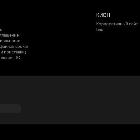
КИОН
Корпоративный сайт
е
Блог
оглашение
иальности
файлов cookie
 и приставки)
ования ПО