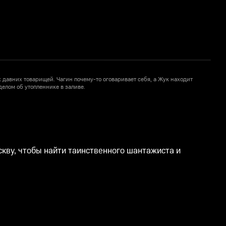
х давних товарищей. Чагин почему-то оговаривает себя, а Жук находит
Ж
елом об утопленнике в заливе.
а
кву, чтобы найти таинственного шантажиста и