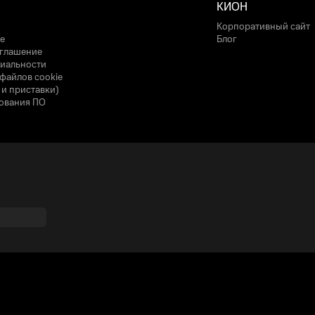
КИОН
Корпоративный сайт
е
Блог
оглашение
иальности
файлов cookie
 и приставки)
ования ПО