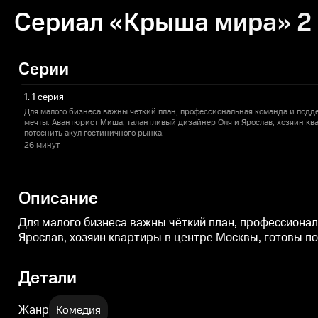
Сериал «Крыша мира» 2 
Серии
1. 1 серия
Для малого бизнеса важны чёткий план, профессиональная команда и подде
мечты. Авантюрист Миша, талантливый дизайнер Оля и Ярослав, хозяин кв
потеснить акул гостиничного рынка.
26 минут
Описание
Для малого бизнеса важны чёткий план, профессионал
Ярослав, хозяин квартиры в центре Москвы, готовы по
Детали
Жанр
Комедия