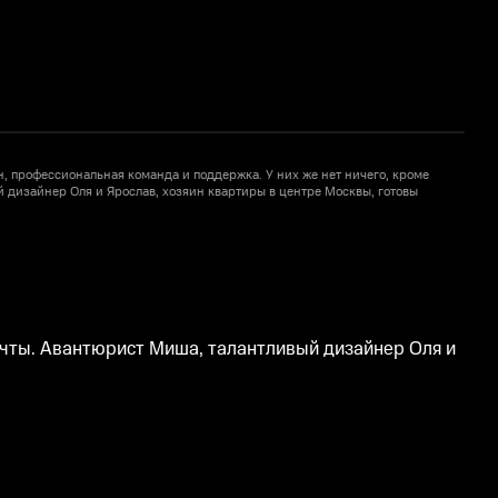
н, профессиональная команда и поддержка. У них же нет ничего, кроме
Д
 дизайнер Оля и Ярослав, хозяин квартиры в центре Москвы, готовы
м
п
мечты. Авантюрист Миша, талантливый дизайнер Оля и