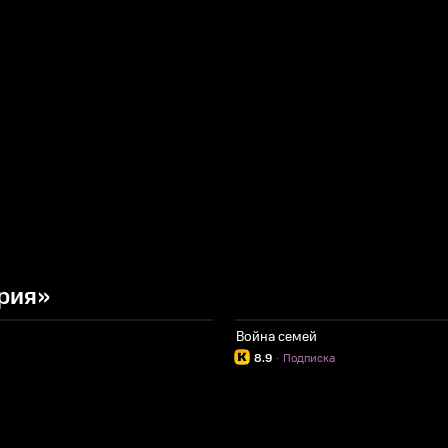
рия»
Война семей
8.9
·
Подписка