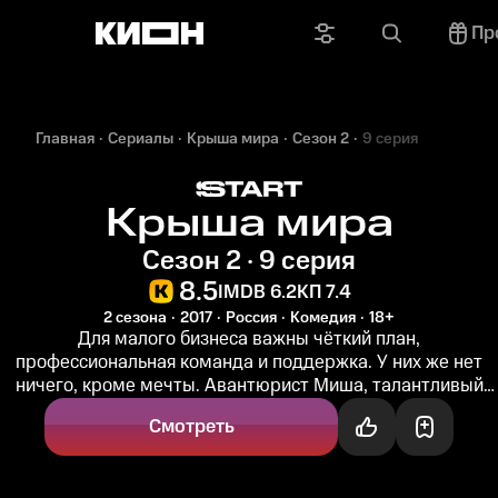
Пр
Главная
Сериалы
Крыша мира
Сезон 2
9 серия
Крыша мира
Сезон 2 · 9 серия
8.5
IMDB 6.2
КП 7.4
2 сезона
2017
Россия
Комедия
18+
Для малого бизнеса важны чёткий план,
профессиональная команда и поддержка. У них же нет
ничего, кроме мечты. Авантюрист Миша, талантливый
дизайнер Оля и Ярослав, хозяин...
Смотреть