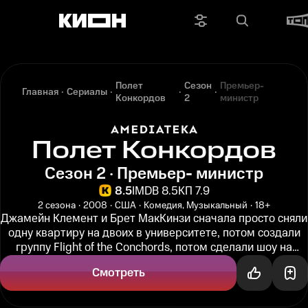
Полет
Сезон
Премьер-
Главная
Сериалы
Конкордов
2
министр
Полет Конкордов
Сезон 2 · Премьер- министр
8.5
IMDB 8.5
КП 7.9
2 сезона
2008
США
Комедия, Музыкальный
18+
Джамейн Клемент и Брет МакКинзи сначала просто сняли
одну квартиру на двоих в университете, потом создали
группу Flight of the Conchords, потом сделали шоу на
радио, потом шоу...
Смотреть