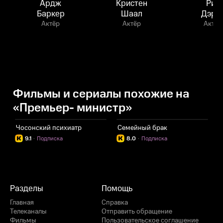
Ардж
Кристен
Риз
Баркер
Шаал
Дэрб
Актёр
Актёр
Актёр
Фильмы и сериалы похожие на
«Премьер- министр»
Чосонский психиатр
Семейный брак
А
9.1
·
Подписка
8.0
·
Подписка
Разделы
Помощь
Главная
Справка
Телеканалы
Отправить обращение
Фильмы
Пользовательское соглашение