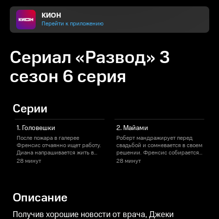
КИОН
Перейти к приложению
Сериал «Развод» 3
сезон 6 серия
Серии
1. Головешки
2. Майами
После пожара в галерее
Роберт мандражирует перед
Ф
Френсис отчаянно ищет работу.
свадьбой и сомневается в своем
т
Диана напрашивается жить в
решении. Френсис собирается
в
ней вместе. Из-за осложненной
провести с Генри выходные в
м
28 минут
28 минут
беременности Джеки
Майами.
в
прописывают постельный
Р
режим.
с
Описание
Получив хорошие новости от врача, Джеки