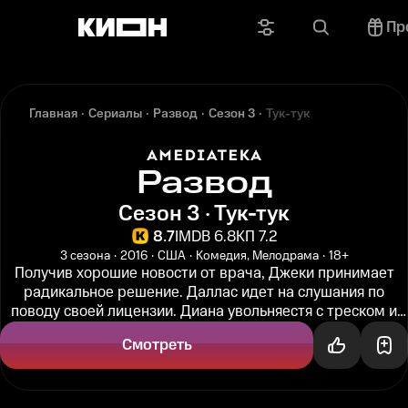
Пр
Главная
Сериалы
Развод
Сезон 3
Тук-тук
Развод
Сезон 3 · Тук-тук
8.7
IMDB 6.8
КП 7.2
3 сезона
2016
США
Комедия, Мелодрама
18+
Получив хорошие новости от врача, Джеки принимает
радикальное решение. Даллас идет на слушания по
поводу своей лицензии. Диана увольняестя с треском и
переезжает к Гордону. К...
Смотреть