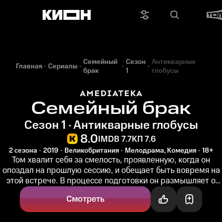
Семейный
Сезон
Антикварные
Главная
Сериалы
брак
1
глобусы
Семейный брак
Сезон 1 · Антикварные глобусы
8.0
IMDB 7.7
КП 7.6
2 сезона
2019
Великобритания
Мелодрама, Комедия
18+
Том хвалит себя за смелость, проявленную, когда он
опоздал на прошлую сессию, и обещает быть вовремя на
этой встрече. В процессе подготовки он размышляет о
своей роли в...
Смотреть