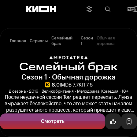
Семейный
Сезон
Обычная
Главная
Сериалы
брак
1
дорожка
Семейный брак
Сезон 1 · Обычная дорожка
8.0
IMDB 7.7
КП 7.6
2 сезона
2019
Великобритания
Мелодрама, Комедия
18+
После неудачной сессии Том решает переехать. Луиза
выражает беспокойство, что это может стать началом
разрушительного процесса, который приведет к еще
большему дистанцированию...
Смотреть