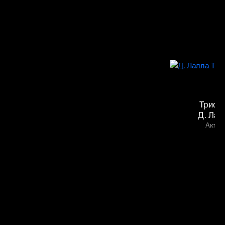
Трист
Д. Лал
Актёр