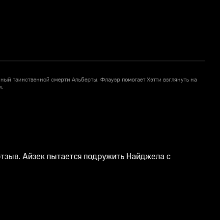
нный таинственной смерти Альберты. Флауэр помогает Хэтти взглянуть на
С
и.
х
1
отзыв. Айзек пытается подружить Найджела с