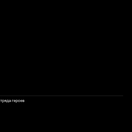
отряда героев
Н