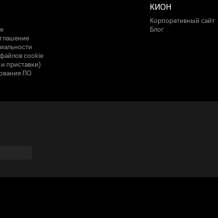
КИОН
Корпоративный сайт
е
Блог
оглашение
иальности
файлов cookie
 и приставки)
ования ПО