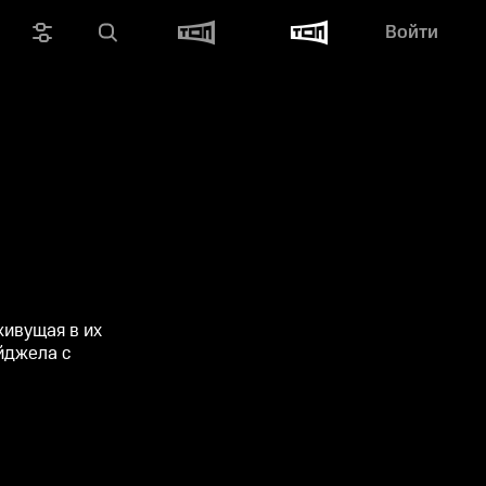
Войти
живущая в их
йджела с