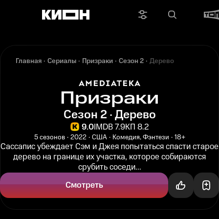
Главная
Сериалы
Призраки
Сезон 2
Дерево
Призраки
Сезон 2 · Дерево
9.0
IMDB 7.9
КП 8.2
5 сезонов
2022
США
Комедия, Фэнтези
18+
Сассапис убеждает Сэм и Джея попытаться спасти старое
дерево на границе их участка, которое собираются
срубить соседи...
Смотреть