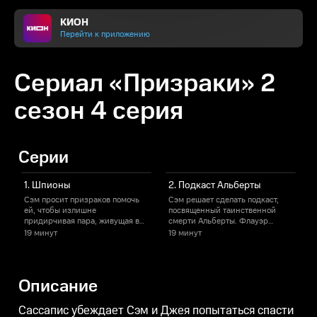
КИОН
Перейти к приложению
Сериал «Призраки» 2
сезон 4 серия
Серии
1. Шпионы
2. Подкаст Альберты
Сэм просит призраков помочь
Сэм решает сделать подкаст,
С
ей, чтобы излишне
посвященный таинственной
г
придирчивая пара, живущая в
смерти Альберты. Флауэр
Д
их отеле, оставила им хороший
помогает Хэтти взглянуть на
19 минут
19 минут
1
отзыв. Айзек пытается
стиральную машинку другими
подружить Найджела с
глазами.
п
остальными призраками.
ж
Описание
Сассапис убеждает Сэм и Джея попытаться спасти