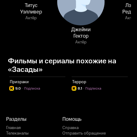
Титус
Лэнс
Уэлливер
Редди
Актёр
Актёр
Джейми
Гектор
Актёр
Фильмы и сериалы похожие на
«Засады»
Призраки
Террор
9.0
·
Подписка
8.1
·
Подписка
Разделы
Помощь
Главная
Справка
Телеканалы
Отправить обращение