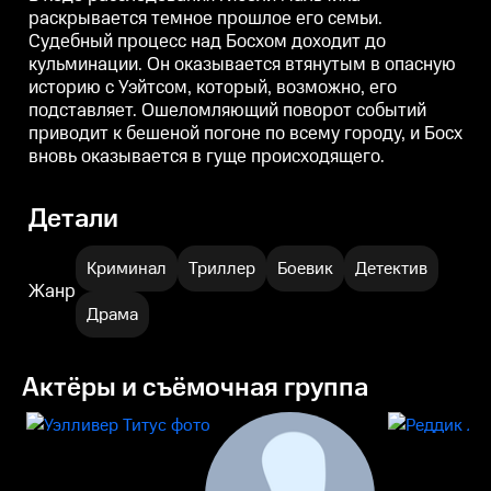
момент, когда его отношения с
раскрывается темное прошлое его семьи.
Брашер налаживаются. А
Судебный процесс над Босхом доходит до
подозреваемый в убийстве
Рейнард Уэйтс делает
кульминации. Он оказывается втянутым в опасную
поразительное признание о
историю с Уэйтсом, который, возможно, его
нераскрытом деле Босха.
подставляет. Ошеломляющий поворот событий
приводит к бешеной погоне по всему городу, и Босх
вновь оказывается в гуще происходящего.
Детали
Криминал
Триллер
Боевик
Детектив
Жанр
Драма
Актёры и съёмочная группа