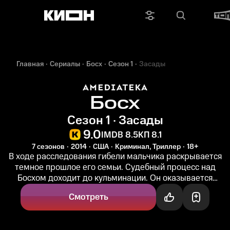
Главная
Сериалы
Босх
Сезон 1
Засады
Босх
Сезон 1 · Засады
9.0
IMDB 8.5
КП 8.1
7 сезонов
2014
США
Криминал, Триллер
18+
В ходе расследования гибели мальчика раскрывается
темное прошлое его семьи. Судебный процесс над
Босхом доходит до кульминации. Он оказывается
втянутым в опасную историю с...
Смотреть