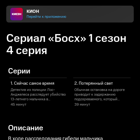
КИОН
Перейти к приложению
Сериал «Босх» 1 сезон
4 серия
Серии
1. Сейчас самое время
2. Потерянный свет
Детектив из полиции Лос-
Обычная остановка на дороге
Ю
Анджелеса расследует убийство
приводит к задержанию
о
13-летнего мальчика в
подозреваемого, который
Э
ожидании суда за убийство
представляет смертельную
ж
45 минут
39 минут
серийного маньяка. Основано
угрозу. Босх и Джей Эдгар
на серии книг-бестселлеров
обнаруживают
н
Майкла Коннелли «Босх».
многообещающую зацепку в
п
деле с костями. Босх ссорится с
Описание
заместителем шефа Ирвингом
У
из-за продолжающейся
судебной тяжбы как раз в тот
В ходе расследования гибели мальчика