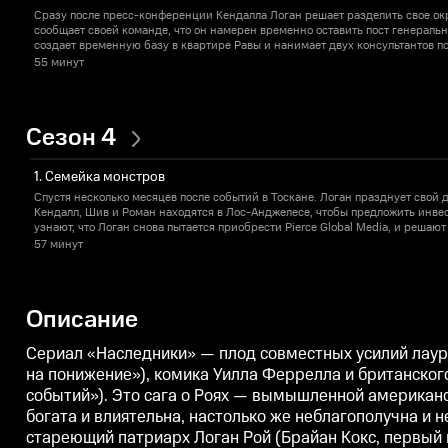
Сразу после пресс-конференции Кендалла Логан решает разделить свое ок
сообщает своей команде, что он намерен временно оставить пост генераль
создает временную базу в квартире Равы и нанимает двух консультантов п
создания публичного имиджа.
55 минут
Сезон 4
1. Семейка монстров
Спустя несколько месяцев после событий в Тоскане. Логан празднует свой 
Кендалл, Шив и Роман находятся в Лос-Анджелесе, чтобы предложить инве
узнают, что Логан снова пытается приобрести Pierce Global Media, и решаю
возвращается в Нью-Йорк и находит Тома в квартире, в которой они больше
57 минут
Описание
Сериал «Наследники» — плод совместных усилий лау
на понижение»), комика Уилла Феррелла и британског
событий»). Это сага о Роях — вымышленной американ
богата и влиятельна, настолько же неблагополучна и н
стареющий патриарх Логан Рой (Брайан Кокс, первый 