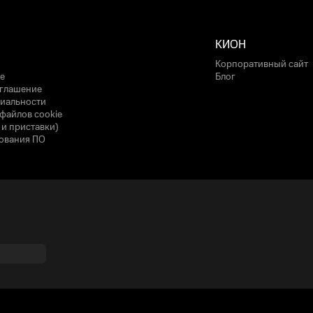
КИОН
Корпоративный сайт
е
Блог
оглашение
иальности
файлов cookie
 и приставки)
ования ПО