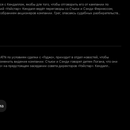
я с Кендаллом, якобы для того, чтобы отговорить его от кампании по
И
й «Уэйстар». Кендалл ведёт переговоры со Стьюи и Сэнди Фернессом,
Л
собранием акционеров компании. Грег, опасаясь судебных разбирательств
вляет Маршу прилететь в Сараево после того, как его юридическая команда
личное примирение.
 ATN по условиям сделки с «Годжо», приходит в отдел новостей, чтобы
В
изменить видение компании. Стьюи и Сэнди говорят детям Логана, что они
р
о» на предстоящем заседании совета директоров «Уэйстар». Кендалл
п
ожением Стьюи и Сэнди. Логан встречается со своими детьми в караоке-
Л
одать компанию «Годжо»
ма