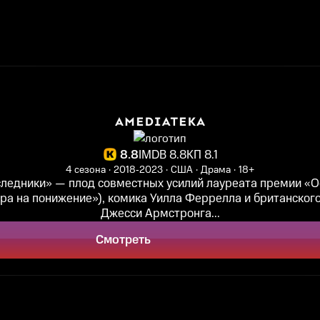
8.8
IMDB 8.8
КП 8.1
4 сезона
2018‑2023
США
Драма
18+
ледники» — плод совместных усилий лауреата премии «
ра на понижение»), комика Уилла Феррелла и британског
Джесси Армстронга...
Смотреть