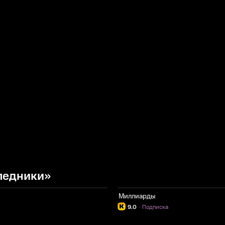
ледники»
Миллиарды
9.0
·
Подписка