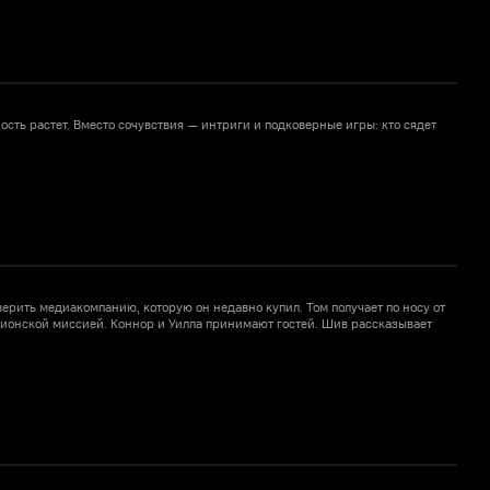
ость растет. Вместо сочувствия — интриги и подковерные игры: кто сядет
К
е
ерить медиакомпанию, которую он недавно купил. Том получает по носу от
Л
шпионской миссией. Коннор и Уилла принимают гостей. Шив рассказывает
э