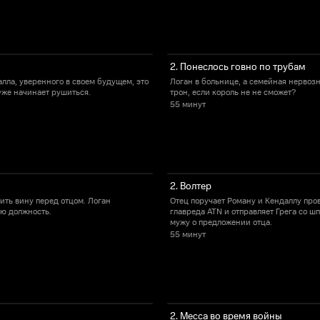
2. Понеслось говно по трубам
лла, уверенного в своем будущем, это
Логан в больнице, а семейная нервозн
уже начинает рушиться.
трон, если король не не сможет?
55 минут
2. Волтер
ить вину перед отцом. Логан
Отец поручает Роману и Кендаллу пров
ую должность.
главреда ATN и отправляет Грега со 
мужу о предложении отца.
55 минут
2. Месса во время войны