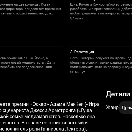
ружение на две команды. Логан
Шив, Роман и Коннор тайно встречаютс
ного директора. Кендалл тем временем
разоблачению противоправных действи
о связям с общественностью для
чтобы предложить партнерство перед 
консультируется с Юэном. Логан заста
57 минут
советует продемонстрировать их пуб
2. Репетиция
день рождения в Нью-Йорке, а
Логан, который получает контроль над
сторам новый медиа-стартап. Дети
объявить о своих планах радикально 
т перебить его предложение. Шив
хотят наложить вето на продажу «Годж
 вместе не живут из-за развода.
неожиданно заинтересовывается предл
56 минут
баре, чтобы убедить их разрешить пр
Детали
реата премии «Оскар» Адама МакКея («Игра
Жанр
Дра
о сценариста Джесси Армстронга («Гуща
ской семье медиамагнатов. Насколько она
есчастна. Во главе ее стоит властный и
исполнитель роли Ганнибала Лектера),