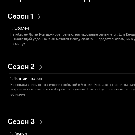
Сезон 1
1. Юбилей
На юбилее Логан Рой шокирует семью: наследование отменяется. Для Кенда
— настоящий удар. Пока он мечется между сделкой и предательством, мир 
57 минут
Сезон 2
1. Летний дворец
Не оправившись от трагических событий в Англии, Кендалл пытается заглад
устраивает спектакль из выборов наследника. Том пробует выклянчить нов
56 минут
Сезон 3
1. Раскол